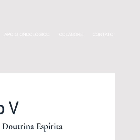
APOIO ONCOLÓGICO
COLABORE
CONTATO
o V
Doutrina Espírita