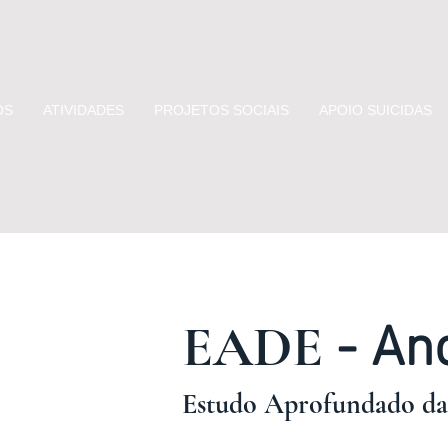
OS
ATIVIDADES
PROJETOS SOCIAIS
APOIO SUICIDAS
EADE
- An
Est
udo Aprofundado da 