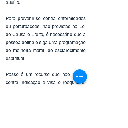
auxílio.
Para prevenir-se contra enfermidades
ou perturbações, não previstas na Lei
de Causa e Efeito, é necessário que a
pessoa defina e siga uma programação
de melhoria moral, de esclarecimento
espiritual.
Passe é um recurso que não possui
contra indicação e visa o reequilíbrio
orgânico (físico), psíquico, perispiritual
e espiritual.
Ainda com dúvidas? Assista a esse
vídeo da FEBtv sobre o passe no