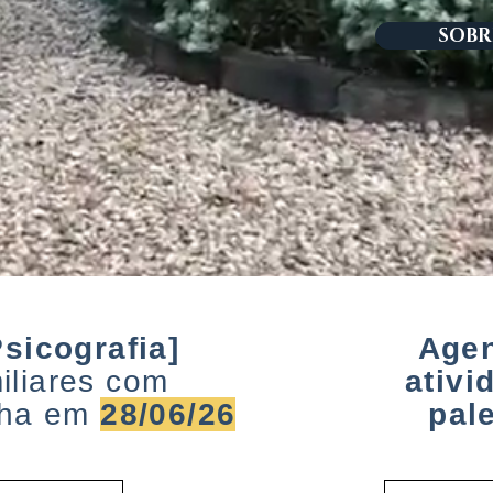
SOBR
sicografia]
Age
iliares com
ativi
nha em
28/06/26
pal