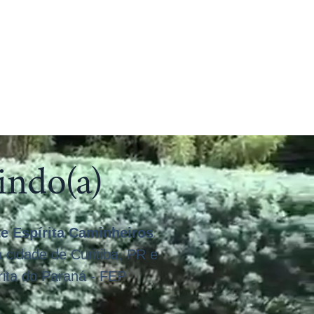
APOIO ONCOLÓGICO
COLABORE
CONTATO
ndo(a)
e Espírita Caminheiros
 cidade de Curitiba, PR e
rita do Paraná - FEP