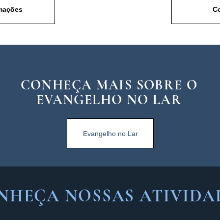
mações
Co
CONHEÇA MAIS SOBRE O
CONHEÇA MAIS SOBRE O
EVANGELHO NO LAR
EVANGELHO NO LAR
Evangelho no Lar
Evangelho no Lar
NHEÇA NOSSAS ATIVIDA