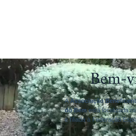
OS
ATIVIDADES
PROJETOS SOCIAIS
APOIO SUICIDAS
Bem-vi
A
Associação Beneficent
do Bem
está localizada na
é filiada à Federação Espí