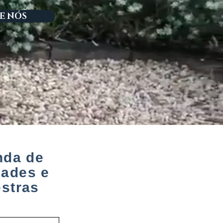
E NÓS
nda de
dades e
estras