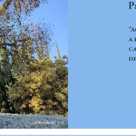
P
“A
a 
ca
de