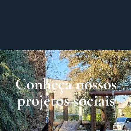
o
Evangelização
úde
Infantil
Conheça nossos
projetos sociais