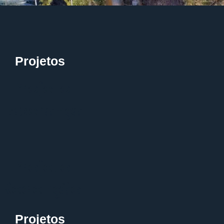
Projetos
Projeto
Esperança
Projeto
Redenção
Projetos